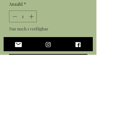
Anzahl
*
Nur noch 1 verfügbar
In den Warenkorb
Sofortkauf
Teardrop rhodonite pendant with
shaped silver colored copper wire
19 inch waxed cotton necklace cord
Noch keine Bewertungen
vorhanden