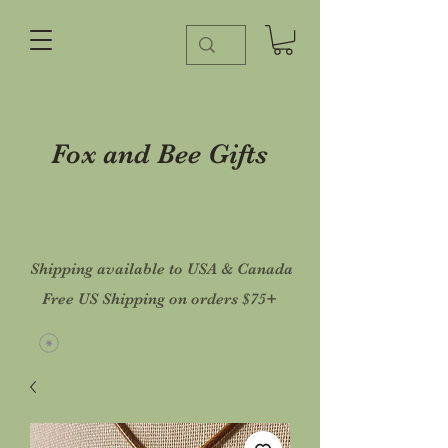
Fox and Bee Gifts
Shipping available to USA & Canada
Free US Shipping on orders $75+